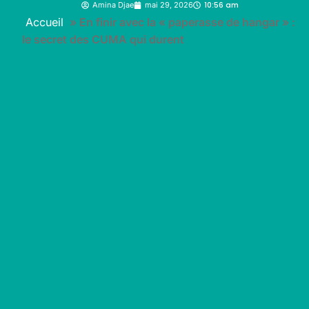
10:56 am
Amina Djae
mai 29, 2026
Accueil
»
En finir avec la « paperasse de hangar » :
le secret des CUMA qui durent