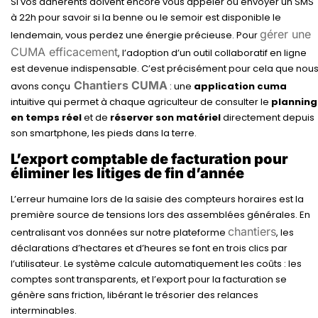
Si vos adhérents doivent encore vous appeler ou envoyer un SMS
à 22h pour savoir si la benne ou le semoir est disponible le
gérer une
lendemain, vous perdez une énergie précieuse. Pour
CUMA efficacement
, l’adoption d’un outil collaboratif en ligne
est devenue indispensable. C’est précisément pour cela que nou
Chantiers CUMA
avons conçu
: une
application cuma
intuitive qui permet à chaque agriculteur de consulter le
planning
en temps réel
et de
réserver son matériel
directement depuis
son smartphone, les pieds dans la terre.
L’export comptable de facturation pour
éliminer les litiges de fin d’année
L’erreur humaine lors de la saisie des compteurs horaires est la
première source de tensions lors des assemblées générales. En
chantiers
centralisant vos données sur notre plateforme
, les
déclarations d’hectares et d’heures se font en trois clics par
l’utilisateur. Le système calcule automatiquement les coûts : les
comptes sont transparents, et l’export pour la facturation se
génère sans friction, libérant le trésorier des relances
interminables.